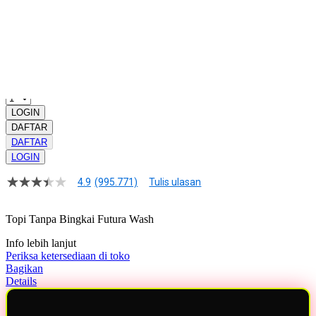
GRATIS ONGKIR
Buat pesanan sekarang!
Kuantitas
LOGIN
DAFTAR
DAFTAR
LOGIN
4.9
(995.771)
Tulis ulasan
4.9
dari
5
Topi Tanpa Bingkai Futura Wash
bintang,
nilai
Info lebih lanjut
rating
rata-
Periksa ketersediaan di toko
rata.
Bagikan
Read
Details
13
Reviews.
Tautan